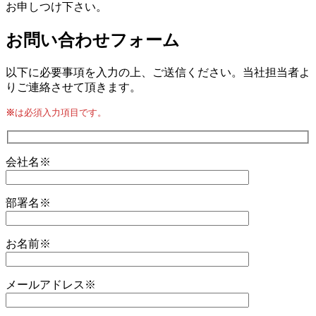
お申しつけ下さい。
合
お問い合わせフォーム
わ
せ
以下に必要事項を入力の上、ご送信ください。当社担当者よ
りご連絡させて頂きます。
7
月
※
は必須入力項目です。
2,
2021
by
Taniguchi
会社名※
部署名※
お名前※
メールアドレス※