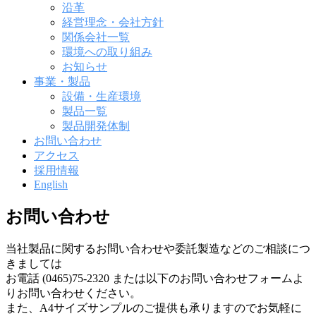
ュ
沿革
ー
経営理念・会社方針
関係会社一覧
環境への取り組み
お知らせ
事業・製品
設備・生産環境
製品一覧
製品開発体制
お問い合わせ
アクセス
採用情報
English
お問い合わせ
当社製品に関するお問い合わせや委託製造などのご相談につ
お
きましては
お電話 (0465)75-2320 または以下のお問い合わせフォームよ
問
りお問い合わせください。
また、A4サイズサンプルのご提供も承りますのでお気軽に
い