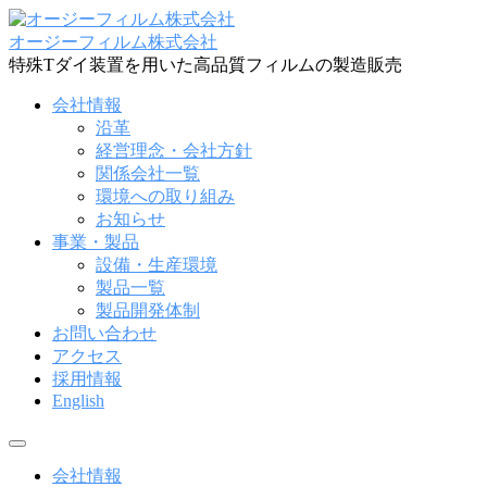
コ
ン
オージーフィルム株式会社
テ
特殊Tダイ装置を用いた高品質フィルムの製造販売
ン
会社情報
ツ
沿革
へ
経営理念・会社方針
ス
関係会社一覧
キ
環境への取り組み
ッ
お知らせ
プ
事業・製品
設備・生産環境
製品一覧
製品開発体制
お問い合わせ
アクセス
採用情報
English
メ
ニ
会社情報